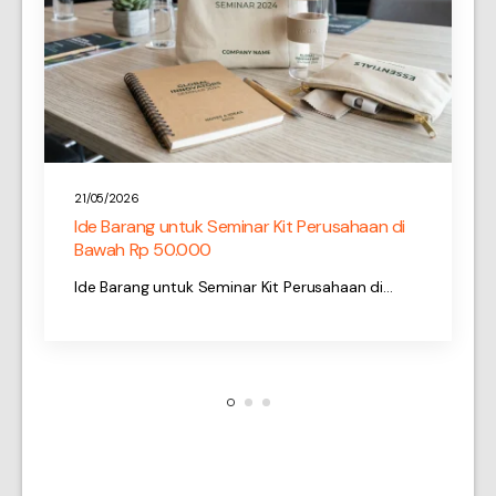
21/05/2026
Ide Barang untuk Seminar Kit Perusahaan di
Bawah Rp 50.000
Ide Barang untuk Seminar Kit Perusahaan di…