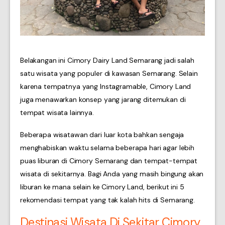
Belakangan ini Cimory Dairy Land Semarang jadi salah
satu wisata yang populer di kawasan Semarang. Selain
karena tempatnya yang Instagramable, Cimory Land
juga menawarkan konsep yang jarang ditemukan di
tempat wisata lainnya.
Beberapa wisatawan dari luar kota bahkan sengaja
menghabiskan waktu selama beberapa hari agar lebih
puas liburan di Cimory Semarang dan tempat-tempat
wisata di sekitarnya. Bagi Anda yang masih bingung akan
liburan ke mana selain ke Cimory Land, berikut ini 5
rekomendasi tempat yang tak kalah hits di Semarang.
Destinasi Wisata Di Sekitar Cimory