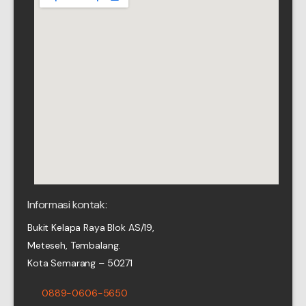
Informasi kontak:
Bukit Kelapa Raya Blok AS/19,
Meteseh, Tembalang.
Kota Semarang – 50271
0889-0606-5650