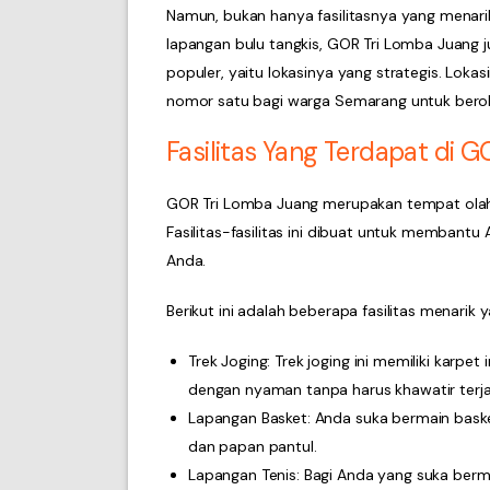
Namun, bukan hanya fasilitasnya yang menarik.
lapangan bulu tangkis, GOR Tri Lomba Juang j
populer, yaitu lokasinya yang strategis. Lo
nomor satu bagi warga Semarang untuk berol
Fasilitas Yang Terdapat di 
GOR Tri Lomba Juang merupakan tempat olahra
Fasilitas-fasilitas ini dibuat untuk memban
Anda.
Berikut ini adalah beberapa fasilitas menari
Trek Joging: Trek joging ini memiliki karpe
dengan nyaman tanpa harus khawatir terja
Lapangan Basket: Anda suka bermain basket
dan papan pantul.
Lapangan Tenis: Bagi Anda yang suka bermai