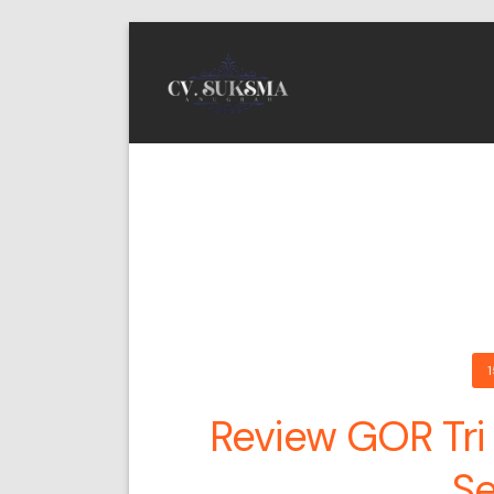
Review GOR Tri
S