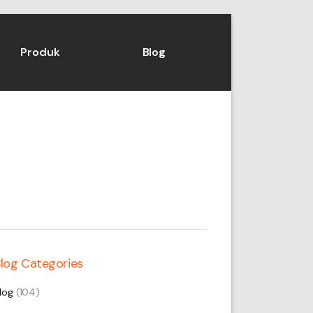
Produk
Blog
log Categories
log
(104)