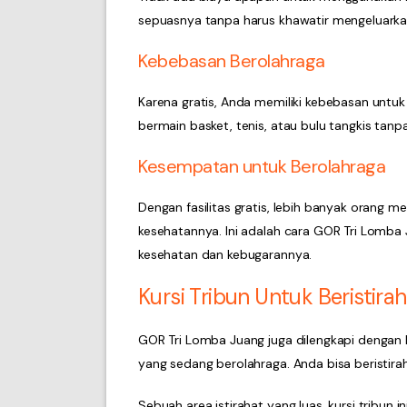
sepuasnya tanpa harus khawatir mengeluark
Kebebasan Berolahraga
Karena gratis, Anda memiliki kebebasan untuk
bermain basket, tenis, atau bulu tangkis tan
Kesempatan untuk Berolahraga
Dengan fasilitas gratis, lebih banyak orang 
kesehatannya. Ini adalah cara GOR Tri Lom
kesehatan dan kebugarannya.
Kursi Tribun Untuk Beristira
GOR Tri Lomba Juang juga dilengkapi dengan k
yang sedang berolahraga. Anda bisa beristir
Sebuah area istirahat yang luas, kursi tribun i