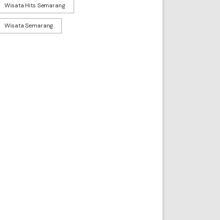
Wisata Hits Semarang
Wisata Semarang