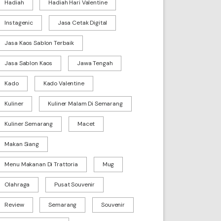
Hadiah
Hadiah Hari Valentine
Instagenic
Jasa Cetak Digital
Jasa Kaos Sablon Terbaik
Jasa Sablon Kaos
Jawa Tengah
Kado
Kado Valentine
Kuliner
Kuliner Malam Di Semarang
Kuliner Semarang
Macet
Makan Siang
Menu Makanan Di Trattoria
Mug
Olahraga
Pusat Souvenir
Review
Semarang
Souvenir